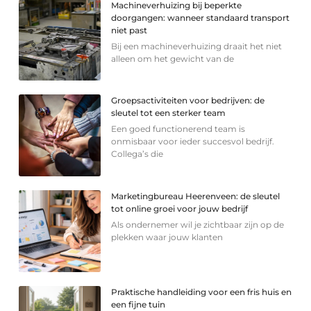
Machineverhuizing bij beperkte
doorgangen: wanneer standaard transport
niet past
Bij een machineverhuizing draait het niet
alleen om het gewicht van de
Groepsactiviteiten voor bedrijven: de
sleutel tot een sterker team
Een goed functionerend team is
onmisbaar voor ieder succesvol bedrijf.
Collega’s die
Marketingbureau Heerenveen: de sleutel
tot online groei voor jouw bedrijf
Als ondernemer wil je zichtbaar zijn op de
plekken waar jouw klanten
Praktische handleiding voor een fris huis en
een fijne tuin