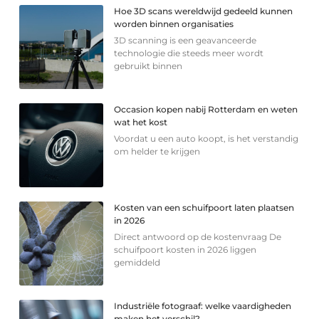
Hoe 3D scans wereldwijd gedeeld kunnen
worden binnen organisaties
3D scanning is een geavanceerde
technologie die steeds meer wordt
gebruikt binnen
Occasion kopen nabij Rotterdam en weten
wat het kost
Voordat u een auto koopt, is het verstandig
om helder te krijgen
Kosten van een schuifpoort laten plaatsen
in 2026
Direct antwoord op de kostenvraag De
schuifpoort kosten in 2026 liggen
gemiddeld
Industriële fotograaf: welke vaardigheden
maken het verschil?