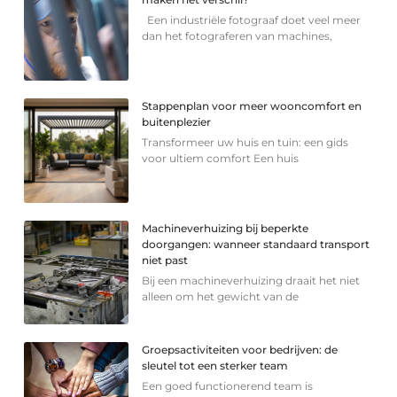
Een industriële fotograaf doet veel meer
dan het fotograferen van machines,
Stappenplan voor meer wooncomfort en
buitenplezier
Transformeer uw huis en tuin: een gids
voor ultiem comfort Een huis
Machineverhuizing bij beperkte
doorgangen: wanneer standaard transport
niet past
Bij een machineverhuizing draait het niet
alleen om het gewicht van de
Groepsactiviteiten voor bedrijven: de
sleutel tot een sterker team
Een goed functionerend team is