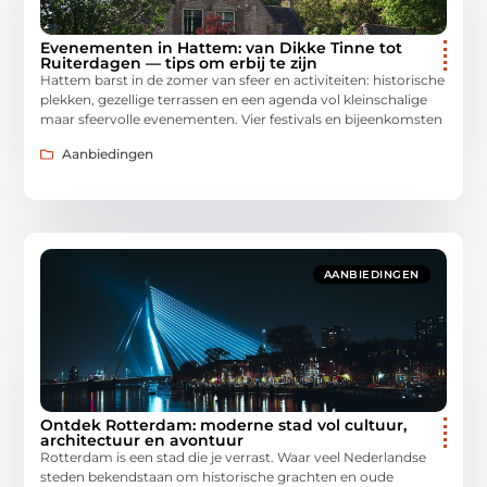
Evenementen in Hattem: van Dikke Tinne tot
Ruiterdagen — tips om erbij te zijn
Hattem barst in de zomer van sfeer en activiteiten: historische
plekken, gezellige terrassen en een agenda vol kleinschalige
maar sfeervolle evenementen. Vier festivals en bijeenkomsten
Aanbiedingen
AANBIEDINGEN
Ontdek Rotterdam: moderne stad vol cultuur,
architectuur en avontuur
Rotterdam is een stad die je verrast. Waar veel Nederlandse
steden bekendstaan om historische grachten en oude