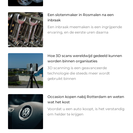
Een slotenmaker in Rosmalen na een
inbraak
Een inbraak meemaken is een ingrijpende
ervaring, en de eerste uren daarna
Hoe 3D scans wereldwijd gedeeld kunnen
worden binnen organisaties
3D scanning is een geavanceerde
technologie die steeds meer wordt
gebruikt binnen
Occasion kopen nabij Rotterdam en weten
wat het kost
Voordat u een auto koopt, is het verstandig
om helder te krijgen