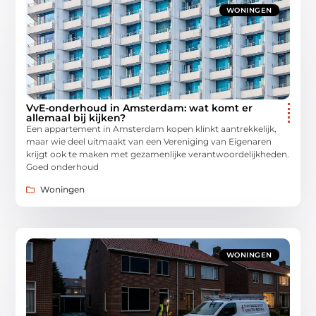
WONINGEN
VvE-onderhoud in Amsterdam: wat komt er
allemaal bij kijken?
Een appartement in Amsterdam kopen klinkt aantrekkelijk,
maar wie deel uitmaakt van een Vereniging van Eigenaren
krijgt ook te maken met gezamenlijke verantwoordelijkheden.
Goed onderhoud
Woningen
WONINGEN