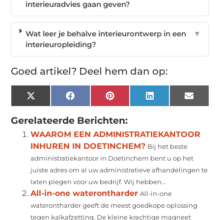
interieuradvies gaan geven?
Wat leer je behalve interieurontwerp in een
▼
interieuropleiding?
Goed artikel? Deel hem dan op:
X
Facebook
Pinterest
LinkedIn
Email
(Twitter)
Gerelateerde Berichten:
WAAROM EEN ADMINISTRATIEKANTOOR
INHUREN IN DOETINCHEM?
Bij het beste
administratiekantoor in Doetinchem bent u op het
juiste adres om al uw administratieve afhandelingen te
laten plegen voor uw bedrijf. Wij hebben...
All-in-one waterontharder
All-in-one
waterontharder geeft de meest goedkope oplossing
tegen kalkafzetting. De kleine krachtige magneet