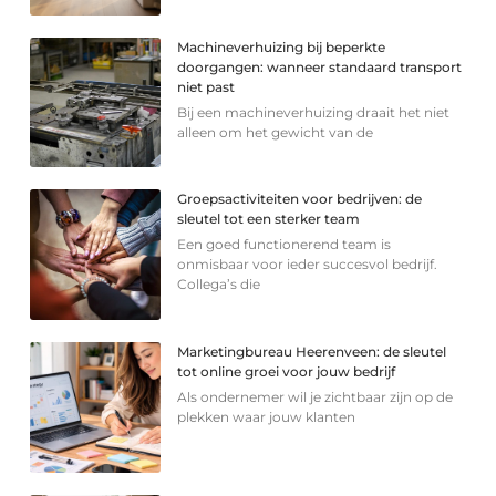
Machineverhuizing bij beperkte
doorgangen: wanneer standaard transport
niet past
Bij een machineverhuizing draait het niet
alleen om het gewicht van de
Groepsactiviteiten voor bedrijven: de
sleutel tot een sterker team
Een goed functionerend team is
onmisbaar voor ieder succesvol bedrijf.
Collega’s die
Marketingbureau Heerenveen: de sleutel
tot online groei voor jouw bedrijf
Als ondernemer wil je zichtbaar zijn op de
plekken waar jouw klanten