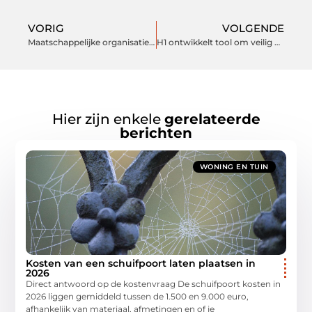
VORIG
VOLGENDE
Maatschappelijke organisaties zijn dé nieuwe bestemming voor gebruikte UWV computers en laptops
H1 ontwikkelt tool om veilig wachtwoorden te genereren en delen
Hier zijn enkele
gerelateerde
berichten
WONING EN TUIN
Kosten van een schuifpoort laten plaatsen in
2026
Direct antwoord op de kostenvraag De schuifpoort kosten in
2026 liggen gemiddeld tussen de 1.500 en 9.000 euro,
afhankelijk van materiaal, afmetingen en of je