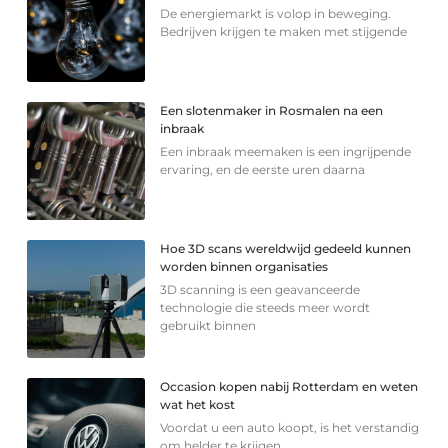
De energiemarkt is volop in beweging.
Bedrijven krijgen te maken met stijgende
Een slotenmaker in Rosmalen na een
inbraak
Een inbraak meemaken is een ingrijpende
ervaring, en de eerste uren daarna
Hoe 3D scans wereldwijd gedeeld kunnen
worden binnen organisaties
3D scanning is een geavanceerde
technologie die steeds meer wordt
gebruikt binnen
Occasion kopen nabij Rotterdam en weten
wat het kost
Voordat u een auto koopt, is het verstandig
om helder te krijgen