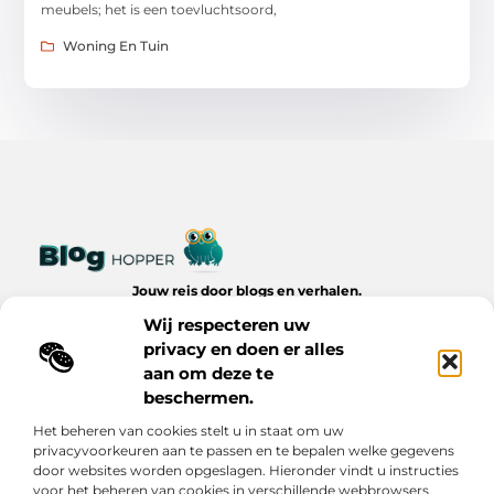
meubels; het is een toevluchtsoord,
Woning En Tuin
Jouw reis door blogs en verhalen.
Ontdek een wereld van inspiratie, tips en inzichten uit het
Wij respecteren uw
dagelijks leven op Bloghopper.nl.
privacy en doen er alles
aan om deze te
Bericht categorie
beschermen.
Het beheren van cookies stelt u in staat om uw
privacyvoorkeuren aan te passen en te bepalen welke gegevens
Onze informatie
door websites worden opgeslagen. Hieronder vindt u instructies
voor het beheren van cookies in verschillende webbrowsers.