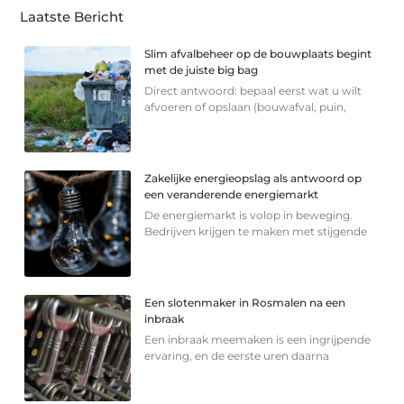
Laatste Bericht
Slim afvalbeheer op de bouwplaats begint
met de juiste big bag
Direct antwoord: bepaal eerst wat u wilt
afvoeren of opslaan (bouwafval, puin,
Zakelijke energieopslag als antwoord op
een veranderende energiemarkt
De energiemarkt is volop in beweging.
Bedrijven krijgen te maken met stijgende
Een slotenmaker in Rosmalen na een
inbraak
Een inbraak meemaken is een ingrijpende
ervaring, en de eerste uren daarna