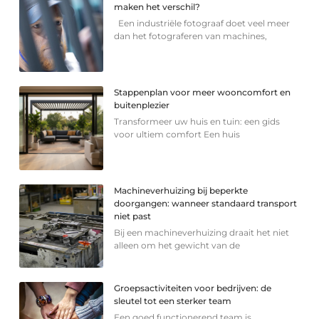
maken het verschil?
Een industriële fotograaf doet veel meer
dan het fotograferen van machines,
Stappenplan voor meer wooncomfort en
buitenplezier
Transformeer uw huis en tuin: een gids
voor ultiem comfort Een huis
Machineverhuizing bij beperkte
doorgangen: wanneer standaard transport
niet past
Bij een machineverhuizing draait het niet
alleen om het gewicht van de
Groepsactiviteiten voor bedrijven: de
sleutel tot een sterker team
Een goed functionerend team is