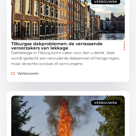
VERBOUWEN
Tilburgse dakproblemen: de verrassende
veroorzakers van lekkage
Daklekkage in Tilburg komt vaker voor dan u denkt. Vaak
wordt gedacht aan verouderde dakpannen of hevige regen,
maar de echte oorzaak zit soms ergens
Verbouwen
VERBOUWEN