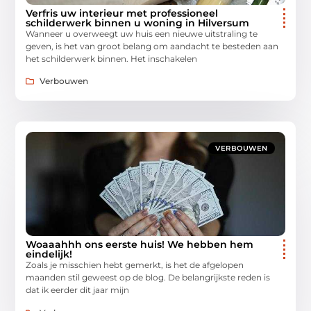
Verfris uw interieur met professioneel
schilderwerk binnen u woning in Hilversum
Wanneer u overweegt uw huis een nieuwe uitstraling te
geven, is het van groot belang om aandacht te besteden aan
het schilderwerk binnen. Het inschakelen
Verbouwen
VERBOUWEN
Woaaahhh ons eerste huis! We hebben hem
eindelijk!
Zoals je misschien hebt gemerkt, is het de afgelopen
maanden stil geweest op de blog. De belangrijkste reden is
dat ik eerder dit jaar mijn