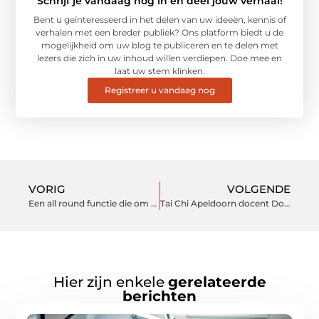
Schrijf je vandaag nog in en deel jouw verhaal!
Bent u geïnteresseerd in het delen van uw ideeën, kennis of
verhalen met een breder publiek? Ons platform biedt u de
mogelijkheid om uw blog te publiceren en te delen met
lezers die zich in uw inhoud willen verdiepen. Doe mee en
laat uw stem klinken.
Registreer u vandaag nog
VORIG
VOLGENDE
Een all round functie die om een actieve houding vraagt
Tai Chi Apeldoorn docent Douwe Geluk wint 3x goud in Duitsland
Hier zijn enkele
gerelateerde
berichten