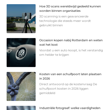
Hoe 3D scans wereldwijd gedeeld kunnen
worden binnen organisaties
3D scanning is een geavanceerde
technologie die steeds meer wordt
gebruikt binnen
Occasion kopen nabij Rotterdam en weten
wat het kost
Voordat u een auto koopt, is het verstandig
om helder te krijgen
Kosten van een schuifpoort laten plaatsen
in 2026
Direct antwoord op de kostenvraag De
schuifpoort kosten in 2026 liggen
gemiddeld
Industriële fotograaf: welke vaardigheden