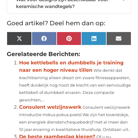
keramische wandtegels?
Goed artikel? Deel hem dan op:
X
Facebook
Pinterest
LinkedIn
Email
(Twitter)
Gerelateerde Berichten:
Hoe kettlebells en dumbbells je training
naar een hoger niveau tillen
Wie denkt dat
krachttraining alleen draait om zware fitnessapparaten,
heeft duidelijk nog nooit de kracht van een eenvoudige
kettlebell of dumbbell ervaren. Deze compacte
gewichten,...
Consulent welzijnswerk
Consulent welzijnswerk
Introductie Hokus pokus poets! We zijn het toverstokje,
een energiek dienstenchequebedrijf met al meer dan
10 jaar ervaring in kwalitatieve thuishulp. Ontstaan uit...
De beste raambeslag kiezen?
Of u nu