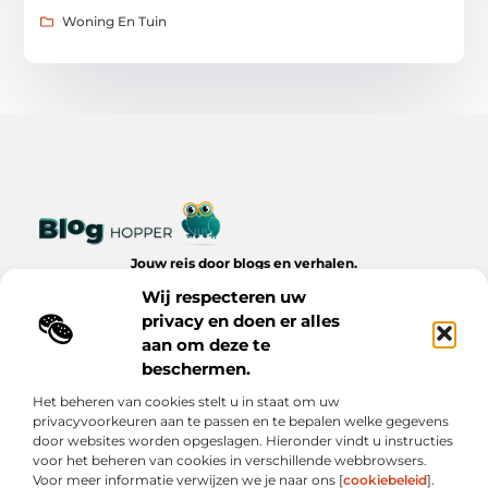
Woning En Tuin
Jouw reis door blogs en verhalen.
Ontdek een wereld van inspiratie, tips en inzichten uit het
Wij respecteren uw
dagelijks leven op Bloghopper.nl.
privacy en doen er alles
aan om deze te
Bericht categorie
beschermen.
Het beheren van cookies stelt u in staat om uw
privacyvoorkeuren aan te passen en te bepalen welke gegevens
Onze informatie
door websites worden opgeslagen. Hieronder vindt u instructies
voor het beheren van cookies in verschillende webbrowsers.
Kwalitatieve Backlinks: De Onzichtbare Kracht Achter Succesvolle Websites
Hoe Verdien Je Geld met Je Website? Realistische Manieren die Werken
Voor meer informatie verwijzen we je naar ons [
cookiebeleid
].