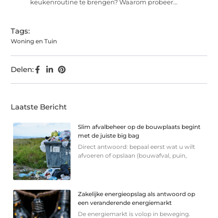
keukenroutine te brengen? Waarom probeer...
Tags:
Woning en Tuin
Delen:
Laatste Bericht
Slim afvalbeheer op de bouwplaats begint
met de juiste big bag
Direct antwoord: bepaal eerst wat u wilt
afvoeren of opslaan (bouwafval, puin,
Zakelijke energieopslag als antwoord op
een veranderende energiemarkt
De energiemarkt is volop in beweging.