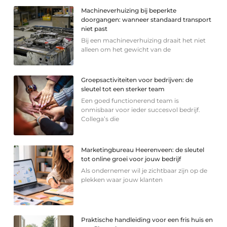
Machineverhuizing bij beperkte
doorgangen: wanneer standaard transport
niet past
Bij een machineverhuizing draait het niet
alleen om het gewicht van de
Groepsactiviteiten voor bedrijven: de
sleutel tot een sterker team
Een goed functionerend team is
onmisbaar voor ieder succesvol bedrijf.
Collega’s die
Marketingbureau Heerenveen: de sleutel
tot online groei voor jouw bedrijf
Als ondernemer wil je zichtbaar zijn op de
plekken waar jouw klanten
Praktische handleiding voor een fris huis en