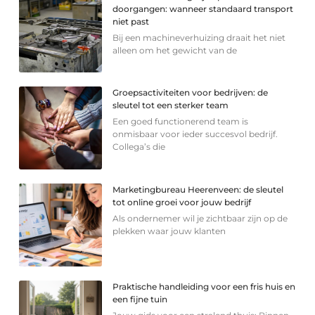
doorgangen: wanneer standaard transport
niet past
Bij een machineverhuizing draait het niet
alleen om het gewicht van de
Groepsactiviteiten voor bedrijven: de
sleutel tot een sterker team
Een goed functionerend team is
onmisbaar voor ieder succesvol bedrijf.
Collega’s die
Marketingbureau Heerenveen: de sleutel
tot online groei voor jouw bedrijf
Als ondernemer wil je zichtbaar zijn op de
plekken waar jouw klanten
Praktische handleiding voor een fris huis en
een fijne tuin