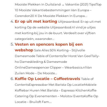
Mooiste Plekken In Duitsland → Vakantie (2021) Tips!Top
10 Mooiste Vakantiebestemmingen Van Europa –
Corendon20 X De Mooiste Plekken In Europa...
Er op uit met korting
Uitjesaanbod: Er op uit met
korting Op de website Uitjesaanbod.nl vind je uitjes
met korting bij jou in de buurt. Verdeelt over vijftien
categorieën, waaronder...
Vesten en spencers kopen bij een
webshop
Sale Alles 50% Korting – Stijlvolle
Damesmode Table of ContentsTer Horst Van GeelTally-
ho Dameskleding & Damesmode
OnlineDamesspencer Clipper – Wearbasics.nlVan
Zuilen Mode – De Mooiste...
Koffie Op Locatie – Coffeetravels
Table of
ContentsEspressobar Met Barista Op LocatieMobiele
Koffiebar Huren Met Barista – Espresso KitchenKoffie
Catering Op Evenementen – Molotov EventsKoffie Op
Locatie – Bruiloft Fam....